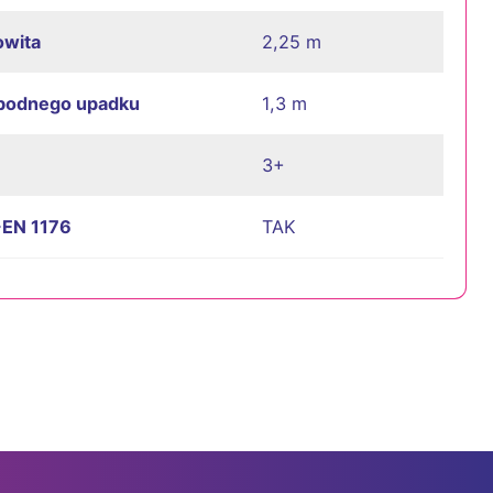
owita
2,25 m
bodnego upadku
1,3 m
3+
-EN 1176
TAK