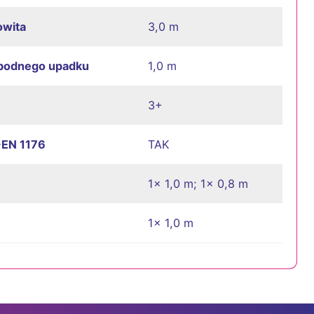
owita
3,0 m
bodnego upadku
1,0 m
3+
-EN 1176
TAK
1x 1,0 m; 1x 0,8 m
1x 1,0 m