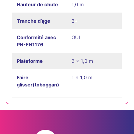
Hauteur de chute
1,0 m
Tranche d’ąge
3+
Conformité avec
OUI
PN-EN1176
Plateforme
2 x 1,0 m
Faire
1 x 1,0 m
glisser(toboggan)